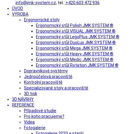
info@jmk-system.cz
, tel.:
+420 603 472 936
ÚVOD
VÝROBA
Ergonomické stoly
Ergonomický stůl Polish JMK SYSTEM ®
Ergonomický stůl VISUAL JMK SYSTEM ®
Ergonomický stůl LegoPlus JMK SYSTEM ®
Ergonomický stůl DuoLux JMK SYSTEM ®
Ergonomický stůl Mega JMK SYSTEM ®
Ergonomický stůl Heavy JMK SYSTEM ®
Ergonomický stůl Medic JMK SYSTEM ®
Ergonomický stůl Rotation JMK SYSTEM ®
Dopravníkové systémy
Jednoúčelová pracoviště
Kontrolní pracoviště
Specializované stoly a pracoviště
3D tisk
3D NÁVRHY
REFERENCE
Případové studie
Pro koho pracujeme?
Videa
Fotogalerie
Fotogalerie 2020 a starší